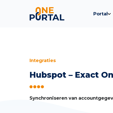
Portal
Skip
Integraties
to
content
Hubspot – Exact On
Synchroniseren
van accountgege