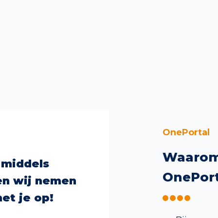
OnePortal
Waarom
 middels
OnePort
en wij nemen
et je op!