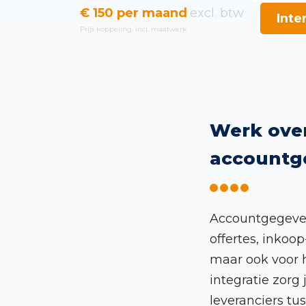
€ 150 per maand
excl. btw
Inte
Prijs koppeling, incl. maatwerk
Werk over
accountg
Accountgegeven
offertes, inkoo
maar ook voor h
integratie zorg
leveranciers t