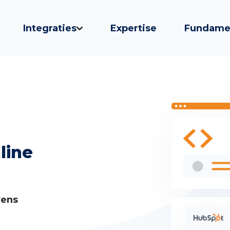
Integraties
Expertise
Fundame
line
vens