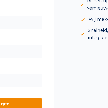
Bij een u
vernieuwe
Wij make
Snelheid
integratie