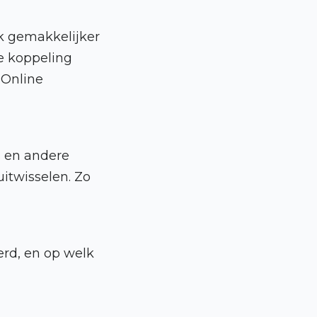
uk gemakkelijker
ze koppeling
 Online
s en andere
itwisselen. Zo
erd, en op welk